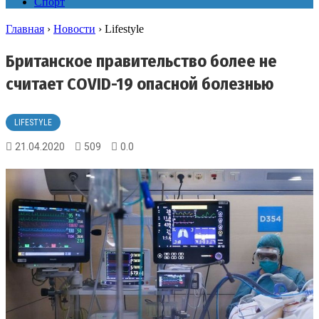
Спорт
Главная
›
Новости
›
Lifestyle
Британское правительство более не
считает COVID-19 опасной болезнью
LIFESTYLE
21.04.2020
509
0.0