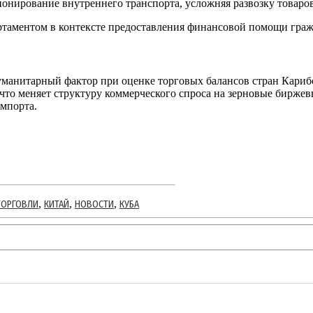
нирование внутреннего транспорта, усложняя развозку товаров
ртаментом в контексте предоставления финансовой помощи граж
анитарный фактор при оценке торговых балансов стран Карибск
 что меняет структуру коммерческого спроса на зерновые бирж
импорта.
,
,
,
ТОРГОВЛИ
КИТАЙ
НОВОСТИ
КУБА