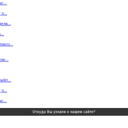
с...
л...
еля...
..
исо...
пе...
ейт...
л...
с...
Откуда Вы узнали о нашем сайте?