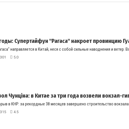
годы: Супертайфун "Рагаса" накроет провинцию Гуан
гаса" направляется в Китай, неся с собой сильные наводнения и ветер. Вл
301
5.0
л Чунціна: в Китае за три года возвели вокзал-гига
ыв в КНР: за рекордные 38 месяцев завершено строительство вокзала Ч
315
4.5