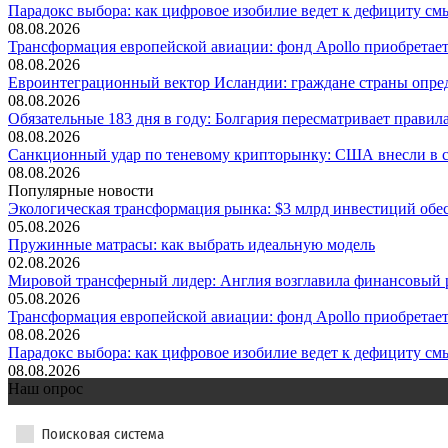
Парадокс выбора: как цифровое изобилие ведет к дефициту смы
08.08.2026
Трансформация европейской авиации: фонд Apollo приобретает 
08.08.2026
Евроинтеграционный вектор Исландии: граждане страны опред
08.08.2026
Обязательные 183 дня в году: Болгария пересматривает правила.
08.08.2026
Санкционный удар по теневому крипторынку: США внесли в сп
08.08.2026
Популярные новости
Экологическая трансформация рынка: $3 млрд инвестиций обес
05.08.2026
Пружинные матрасы: как выбрать идеальную модель
02.08.2026
Мировой трансферный лидер: Англия возглавила финансовый р
05.08.2026
Трансформация европейской авиации: фонд Apollo приобретает 
08.08.2026
Парадокс выбора: как цифровое изобилие ведет к дефициту смы
08.08.2026
Наш опрос
Поисковая система