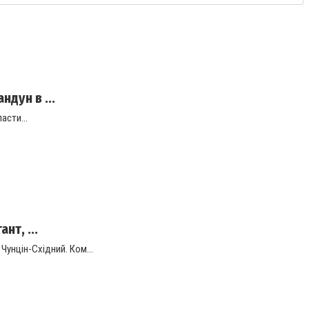
дун в ...
асти...
нт, ...
унцін-Східний. Ком...