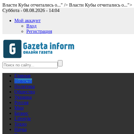
Власти Кубы отчитались о..." />
Власти Кубы отчитались о...">
Суббота - 08.08.2026 - 14:04
Мой аккаунт
Вход
Регистрация
Главная
Новости
Политика
Общество
Украина
Россия
Мир
Бизнес
Lifestyle
Техно
Наука