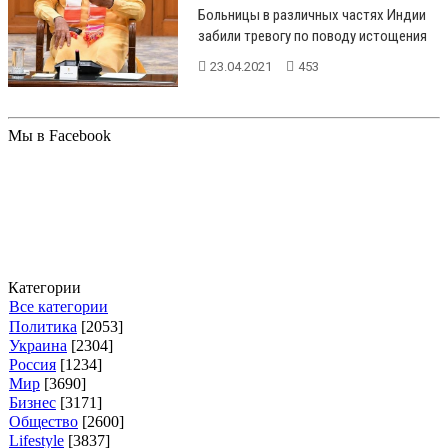
Больницы в различных частях Индии
забили тревогу по поводу истощения
запасов кислорода для пациентов...
23.04.2021
453
Мы в Facebook
Категории
Все категории
Политика
[2053]
Украина
[2304]
Россия
[1234]
Мир
[3690]
Бизнес
[3171]
Общество
[2600]
Lifestyle
[3837]