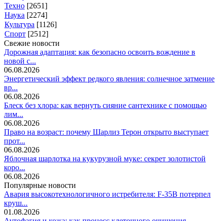
Техно
[2651]
Наука
[2274]
Культура
[1126]
Спорт
[2512]
Свежие новости
Дорожная адаптация: как безопасно освоить вождение в
новой с...
06.08.2026
Энергетический эффект редкого явления: солнечное затмение
вр...
06.08.2026
Блеск без хлора: как вернуть сияние сантехнике с помощью
лим...
06.08.2026
Право на возраст: почему Шарлиз Терон открыто выступает
прот...
06.08.2026
Яблочная шарлотка на кукурузной муке: секрет золотистой
коро...
06.08.2026
Популярные новости
Авария высокотехнологичного истребителя: F-35B потерпел
круш...
01.08.2026
Аутофагия и кожа: как процесс клеточного очищения