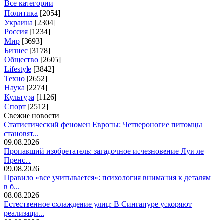
Все категории
Политика
[2054]
Украина
[2304]
Россия
[1234]
Мир
[3693]
Бизнес
[3178]
Общество
[2605]
Lifestyle
[3842]
Техно
[2652]
Наука
[2274]
Культура
[1126]
Спорт
[2512]
Свежие новости
Статистический феномен Европы: Четвероногие питомцы
становят...
09.08.2026
Пропавший изобретатель: загадочное исчезновение Луи ле
Пренс...
09.08.2026
Правило «все учитывается»: психология внимания к деталям
в б...
08.08.2026
Естественное охлаждение улиц: В Сингапуре ускоряют
реализаци...