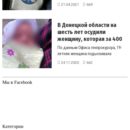
неучтенного товара на 85 млн грн....
21.04.2021
669
В Донецкой области на
шесть лет осудили
женщину, которая за 400
т...
По данным Офиса генпрокурора, 19-
летняя женщина подыскивала
потенциальных клиентов для продажи
24.11.2020
662
новор...
Мы в Facebook
Категории