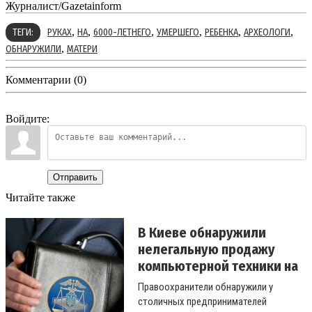
Журналист/Gazetainform
,
,
,
,
,
,
ТЕГИ:
РУКАХ
НА
6000-ЛЕТНЕГО
УМЕРШЕГО
РЕБЕНКА
АРХЕОЛОГИ
,
ОБНАРУЖИЛИ
МАТЕРИ
Комментарии (0)
Войдите:
Отправить
Читайте также
В Киеве обнаружили
нелегальную продажу
компьютерной техники на
85...
Правоохранители обнаружили у
столичных предпринимателей