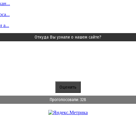
ан...
ca...
 а...
Откуда Вы узнали о нашем сайте?
Проголосовали: 328