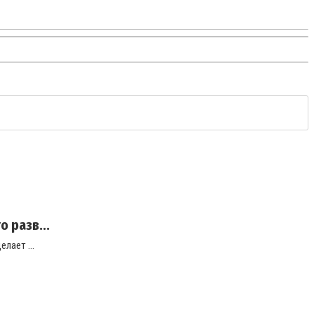
 разв...
лает ...