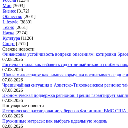
Россия
[1234]
Мир
[3693]
Бизнес
[3172]
Общество
[2601]
Lifestyle
[3839]
Техно
[2651]
Наука
[2274]
Культура
[1126]
Спорт
[2512]
Свежие новости
Финансовая устойчивость вопреки опасениям: котировки SpaceX
07.08.2026
Гигиена ствола: как избавить сад от лишайников и грибков-пар.
07.08.2026
Школа милосердия: как зимняя кормушка воспитывает сердце и 
07.08.2026
Чрезвычайная ситуация в Азиатско-Тихоокеанском регионе: тай
07.08.2026
Экономическая поддержка регионов: Греция гарантирует выпла
07.08.2026
Популярные новости
Историческое расследование у берегов Филиппин: ВМС США н
03.08.2026
Пружинные матрасы: как выбрать идеальную модель
02.08.2026