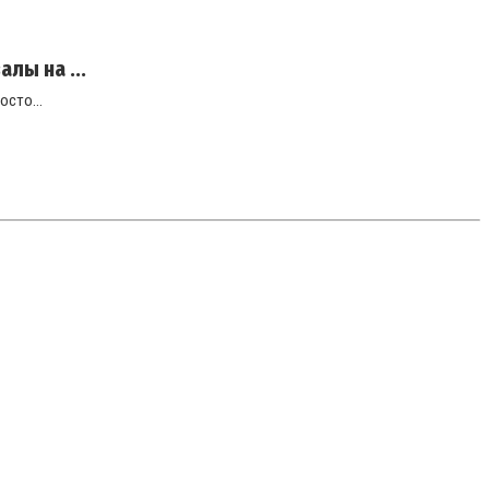
лы на ...
осто...