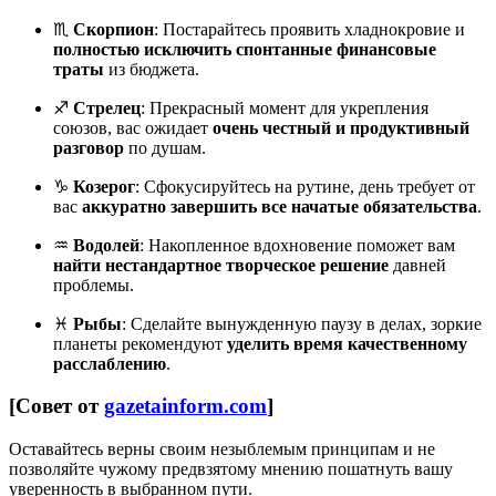
♏
Скорпион
: Постарайтесь проявить хладнокровие и
полностью исключить спонтанные финансовые
траты
из бюджета.
♐
Стрелец
: Прекрасный момент для укрепления
союзов, вас ожидает
очень честный и продуктивный
разговор
по душам.
♑
Козерог
: Сфокусируйтесь на рутине, день требует от
вас
аккуратно завершить все начатые обязательства
.
♒
Водолей
: Накопленное вдохновение поможет вам
найти нестандартное творческое решение
давней
проблемы.
♓
Рыбы
: Сделайте вынужденную паузу в делах, зоркие
планеты рекомендуют
уделить время качественному
расслаблению
.
[Совет от
gazetainform.com
]
Оставайтесь верны своим незыблемым принципам и не
позволяйте чужому предвзятому мнению пошатнуть вашу
уверенность в выбранном пути.