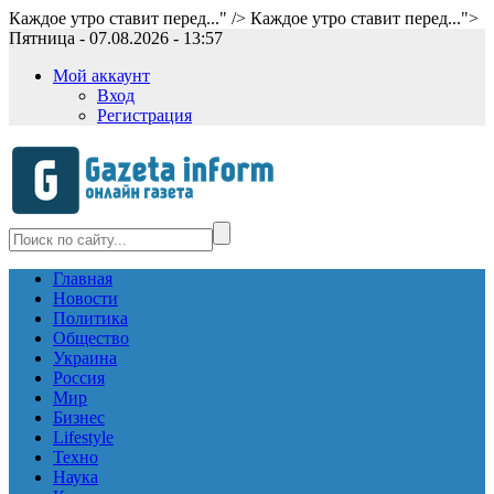
Каждое утро ставит перед..." />
Каждое утро ставит перед...">
Пятница - 07.08.2026 - 13:57
Мой аккаунт
Вход
Регистрация
Главная
Новости
Политика
Общество
Украина
Россия
Мир
Бизнес
Lifestyle
Техно
Наука