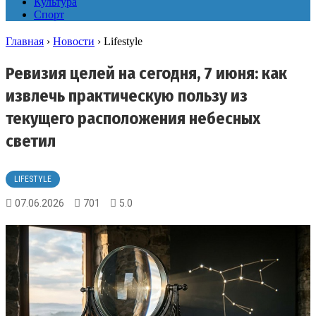
Культура
Спорт
Главная
›
Новости
›
Lifestyle
Ревизия целей на сегодня, 7 июня: как
извлечь практическую пользу из
текущего расположения небесных
светил
LIFESTYLE
07.06.2026
701
5.0