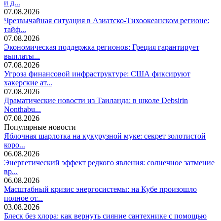
и д...
07.08.2026
Чрезвычайная ситуация в Азиатско-Тихоокеанском регионе:
тайф...
07.08.2026
Экономическая поддержка регионов: Греция гарантирует
выплаты...
07.08.2026
Угроза финансовой инфраструктуре: США фиксируют
хакерские ат...
07.08.2026
Драматические новости из Таиланда: в школе Debsirin
Nonthabu...
07.08.2026
Популярные новости
Яблочная шарлотка на кукурузной муке: секрет золотистой
коро...
06.08.2026
Энергетический эффект редкого явления: солнечное затмение
вр...
06.08.2026
Масштабный кризис энергосистемы: на Кубе произошло
полное от...
03.08.2026
Блеск без хлора: как вернуть сияние сантехнике с помощью