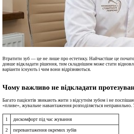
Втратити зуб — це не лише про естетику. Найчастіше це почато
довше відкладати рішення, тим складнішим може стати віднов
варіанти існують і чим вони відрізняються.
Чому важливо не відкладати протезуван
Багато пацієнтів звикають жити з відсутнім зубом і не поспіша
«пливе», жувальне навантаження розподіляється неправильно. У
1
дискомфорт під час жування
2
перевантаження окремих зубів