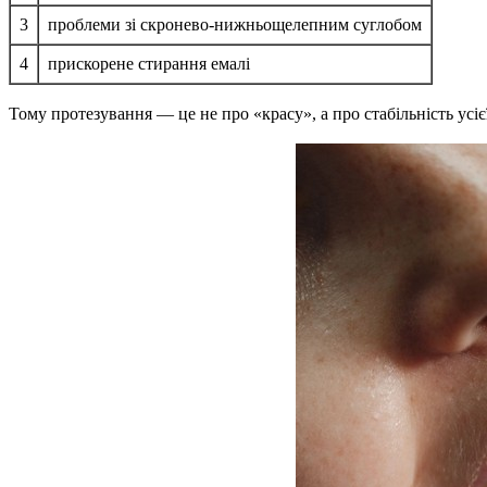
3
проблеми зі скронево-нижньощелепним суглобом
4
прискорене стирання емалі
Тому протезування — це не про «красу», а про стабільність усі