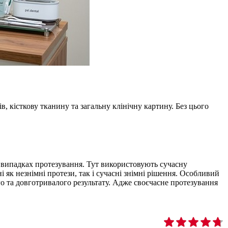
в, кісткову тканину та загальну клінічну картину. Без цього
х випадках протезування. Тут використовують сучасну
 як незнімні протези, так і сучасні знімні рішення. Особливий
ого та довготривалого результату. Адже своєчасне протезування