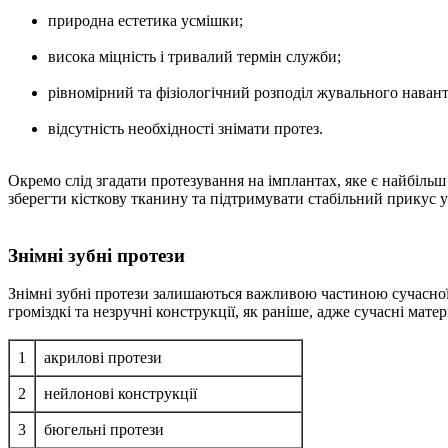
природна естетика усмішки;
висока міцність і тривалий термін служби;
рівномірний та фізіологічний розподіл жувального наван
відсутність необхідності знімати протез.
Окремо слід згадати протезування на імплантах, яке є найбільш
зберегти кісткову тканину та підтримувати стабільний прикус у
Знімні зубні протези
Знімні зубні протези залишаються важливою частиною сучасної 
громіздкі та незручні конструкції, як раніше, адже сучасні ма
1
акрилові протези
2
нейлонові конструкції
3
бюгельні протези