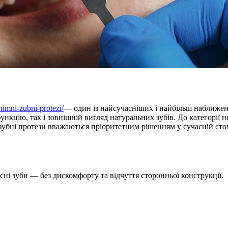
nimni-zubni-protezi/
— один із найсучасніших і найбільш наближен
ункцію, так і зовнішній вигляд натуральних зубів. До категорії 
 зубні протези вважаються пріоритетним рішенням у сучасній стом
сні зуби — без дискомфорту та відчуття сторонньої конструкції.