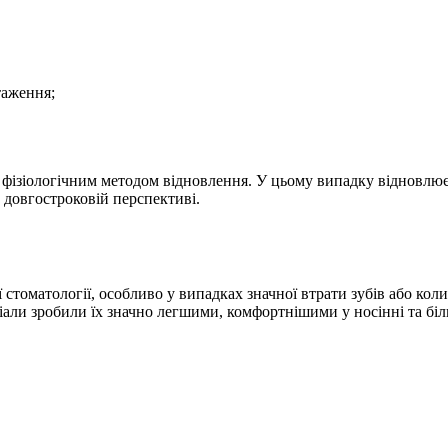
таження;
 фізіологічним методом відновлення. У цьому випадку відновлюєт
 довгостроковій перспективі.
стоматології, особливо у випадках значної втрати зубів або кол
теріали зробили їх значно легшими, комфортнішими у носінні та б