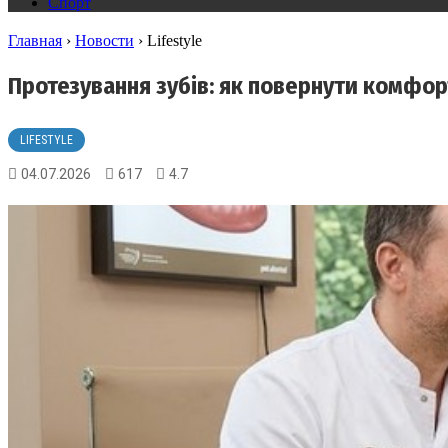
Спорт
Главная
›
Новости
›
Lifestyle
Протезування зубів: як повернути комфор
LIFESTYLE
04.07.2026
617
4.7