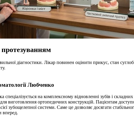
д протезуванням
авильної діагностики. Лікар повинен оцінити прикус, стан суглобі
ту.
томатології Любченко
ка спеціалізується на комплексному відновленні зубів і складни
 для виготовлення ортопедичних конструкцій. Пацієнтам доступні
 всієї зубощелепної системи. Саме це дозволяє досягати стабільн
и вперед.