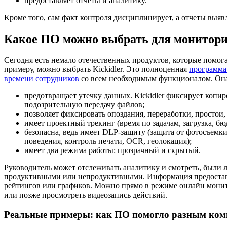
предоставляет отчеты и аналитику.
Кроме того, сам факт контроля дисциплинирует, а отчеты выяв
Какое ПО можно выбрать для монитор
Сегодня есть немало отечественных продуктов, которые помога
примеру, можно выбрать Kickidler. Это полноценная
программа 
времени сотрудников
со всем необходимым функционалом. Он
предотвращает утечку данных. Kickidler фиксирует копир
подозрительную передачу файлов;
позволяет фиксировать опоздания, переработки, простои,
имеет проектный трекинг (время по задачам, загрузка, бю
безопасна, ведь имеет DLP-защиту (защита от фотосъемки
поведения, контроль печати, OCR, геолокация);
имеет два режима работы: прозрачный и скрытый.
Руководитель может отслеживать аналитику и смотреть, были 
продуктивными или непродуктивными. Информация предостав
рейтингов или графиков. Можно прямо в режиме онлайн монит
или позже просмотреть видеозапись действий.
Реальные примеры: как ПО помогло разным ко