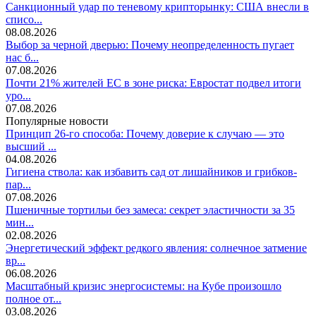
Санкционный удар по теневому крипторынку: США внесли в
списо...
08.08.2026
Выбор за черной дверью: Почему неопределенность пугает
нас б...
07.08.2026
Почти 21% жителей ЕС в зоне риска: Евростат подвел итоги
уро...
07.08.2026
Популярные новости
Принцип 26-го способа: Почему доверие к случаю — это
высший ...
04.08.2026
Гигиена ствола: как избавить сад от лишайников и грибков-
пар...
07.08.2026
Пшеничные тортильи без замеса: секрет эластичности за 35
мин...
02.08.2026
Энергетический эффект редкого явления: солнечное затмение
вр...
06.08.2026
Масштабный кризис энергосистемы: на Кубе произошло
полное от...
03.08.2026