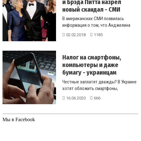
и Брэда Питта назрел
новый скандал - СМИ
В американских СМИ появилась
информация о том, что Анджелина
Джоли изначально не ладила с
02.02.2018
1185
родителями...
Налог на смартфоны,
компьютеры и даже
бумагу - украинцам
приготов...
Честные заплатят дважды? В Украине
хотят обложить смартфоны,
компьютеры и флешки
16.06.2020
666
дополнительными нал...
Мы в Facebook