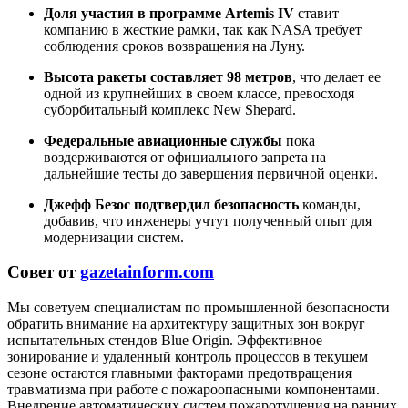
Доля участия в программе Artemis IV
ставит
компанию в жесткие рамки, так как NASA требует
соблюдения сроков возвращения на Луну.
Высота ракеты составляет 98 метров
, что делает ее
одной из крупнейших в своем классе, превосходя
суборбитальный комплекс New Shepard.
Федеральные авиационные службы
пока
воздерживаются от официального запрета на
дальнейшие тесты до завершения первичной оценки.
Джефф Безос подтвердил безопасность
команды,
добавив, что инженеры учтут полученный опыт для
модернизации систем.
Совет от
gazetainform.com
Мы советуем специалистам по промышленной безопасности
обратить внимание на архитектуру защитных зон вокруг
испытательных стендов Blue Origin. Эффективное
зонирование и удаленный контроль процессов в текущем
сезоне остаются главными факторами предотвращения
травматизма при работе с пожароопасными компонентами.
Внедрение автоматических систем пожаротушения на ранних