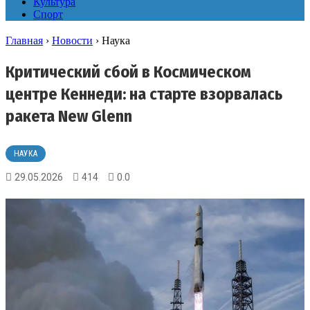
Культура
Спорт
Главная
›
Новости
›
Наука
Критический сбой в Космическом
центре Кеннеди: на старте взорвалась
ракета New Glenn
НАУКА
29.05.2026
414
0.0