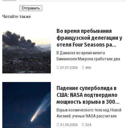
Отправить
Читайте также
Во время пребывания
французской делегации у
отеля Four Seasons ра...
В Дамаске во время визита
Емманюэля Макрона сработали два
взрывных устройства. Французская
07.07.2026
466
делегация...
Падение суперболида в
США: NASA подтвердило
мощность взрыва в 300...
Взрыв космического тела над Новой
Англией: ученые NASA рассчитали
мощность ударной волны болида.
31.05.2026
324
Как...