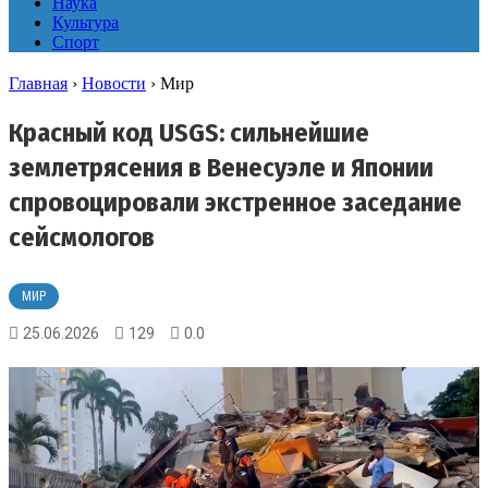
Наука
Культура
Спорт
Главная
›
Новости
›
Мир
Красный код USGS: сильнейшие
землетрясения в Венесуэле и Японии
спровоцировали экстренное заседание
сейсмологов
МИР
25.06.2026
129
0.0