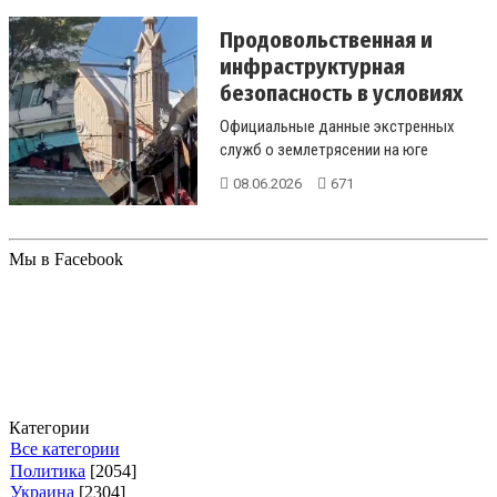
Продовольственная и
инфраструктурная
безопасность в условиях
прир...
Официальные данные экстренных
служб о землетрясении на юге
Филиппин. Разрушение
08.06.2026
671
инфраструктуры, пере...
Мы в Facebook
Категории
Все категории
Политика
[2054]
Украина
[2304]