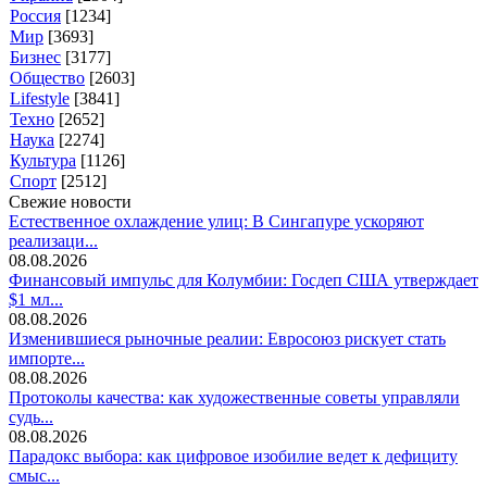
Россия
[1234]
Мир
[3693]
Бизнес
[3177]
Общество
[2603]
Lifestyle
[3841]
Техно
[2652]
Наука
[2274]
Культура
[1126]
Спорт
[2512]
Свежие новости
Естественное охлаждение улиц: В Сингапуре ускоряют
реализаци...
08.08.2026
Финансовый импульс для Колумбии: Госдеп США утверждает
$1 мл...
08.08.2026
Изменившиеся рыночные реалии: Евросоюз рискует стать
импорте...
08.08.2026
Протоколы качества: как художественные советы управляли
судь...
08.08.2026
Парадокс выбора: как цифровое изобилие ведет к дефициту
смыс...