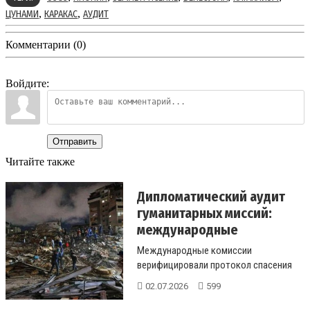
,
,
ЦУНАМИ
КАРАКАС
АУДИТ
Комментарии (0)
Войдите:
Отправить
Читайте также
Дипломатический аудит
гуманитарных миссий:
международные
наблюдат...
Международные комиссии
верифицировали протокол спасения
ребенка через 6 дней после толчков.
02.07.2026
599
Как сраб...