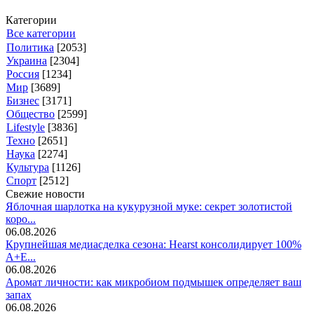
Категории
Все категории
Политика
[2053]
Украина
[2304]
Россия
[1234]
Мир
[3689]
Бизнес
[3171]
Общество
[2599]
Lifestyle
[3836]
Техно
[2651]
Наука
[2274]
Культура
[1126]
Спорт
[2512]
Свежие новости
Яблочная шарлотка на кукурузной муке: секрет золотистой
коро...
06.08.2026
Крупнейшая медиасделка сезона: Hearst консолидирует 100%
A+E...
06.08.2026
Аромат личности: как микробиом подмышек определяет ваш
запах
06.08.2026