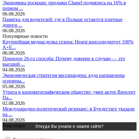
Экономика роскоши: продажи Chanel поднялись на 16% в
первом ...
06.08.2026
Памятка для водителей: где в Польше остаются платные
дороги ...
06.08.2026
Популярные новости
Крупнейшая медиасделка сезона: Hearst консолидирует 100%
A+E...
06.08.2026
Принцип 26-го способа: Почему доверие к случаю — это
высший ...
04.08.2026
Экономическая стратегия миллиардера: куда направлены
основны...
05.08.2026
Утрата в кинематографическом обществе: умер актер Винсент
Па...
02.08.2026
Международно-политический резонанс: в Бундестаге указали
на ...
04.08.2026
Наш опрос
Откуда Вы узнали о нашем сайте?