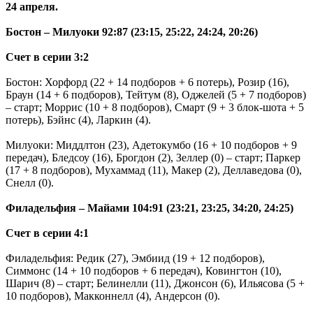
24 апреля.
Бостон – Милуоки 92:87 (23:15, 25:22, 24:24, 20:26)
Счет в серии 3:2
Бостон: Хорфорд (22 + 14 подборов + 6 потерь), Розир (16),
Браун (14 + 6 подборов), Тейтум (8), Оджелей (5 + 7 подборов)
– старт; Моррис (10 + 8 подборов), Смарт (9 + 3 блок-шота + 5
потерь), Бэйнс (4), Ларкин (4).
Милуоки: Миддлтон (23), Адетокумбо (16 + 10 подборов + 9
передач), Бледсоу (16), Брогдон (2), Зеллер (0) – старт; Паркер
(17 + 8 подборов), Мухаммад (11), Макер (2), Деллаведова (0),
Снелл (0).
Филадельфия – Майами 104:91 (23:21, 23:25, 34:20, 24:25)
Счет в серии 4:1
Филадельфия: Редик (27), Эмбиид (19 + 12 подборов),
Симмонс (14 + 10 подборов + 6 передач), Ковингтон (10),
Шарич (8) – старт; Белинелли (11), Джонсон (6), Ильясова (5 +
10 подборов), Макконнелл (4), Андерсон (0).