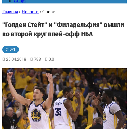
Спорт
Главная
›
Новости
›
Спорт
"Голден Стейт" и "Филадельфия" вышли
во второй круг плей-офф НБА
СПОРТ
25.04.2018
788
0.0