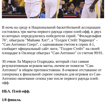
В ночь на среду в Национальной баскетбольной ассоциации
состоялись три матча первого раунда серии плей-офф, в двух
из которых опредедлились победители серий. "Филадельфия
76", обыграла "Майами Хит", а "Голден Стейт Уорриорз" -
"Сан-Антонио Сперз", с одинаковым счетом в серии 4-1,
сообщает официальный сайт лиги. "Голден Стейт" на своей
площадке в Окленде обыграл "Сан-Антонио" со счетом 99:91.
30 очков Ла Маркуса Олдриджа, который стал самым
результативным игроком матча, ничем не помогли "Сан-
Антонио" в общем противостоянии. 8-очковое отставание от
соперника к финальной сирене означало для игроков из Сан-
Антонио окончание сезона уже после первого раунда плей-
офф.
НБА. Плей-офф.
1/8 финала.