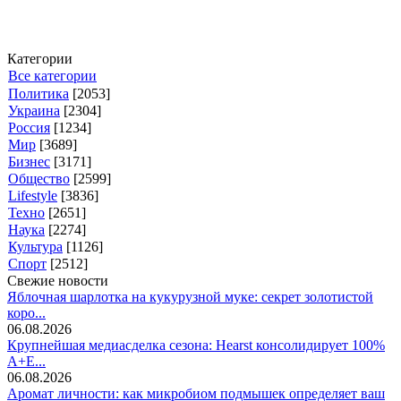
Категории
Все категории
Политика
[2053]
Украина
[2304]
Россия
[1234]
Мир
[3689]
Бизнес
[3171]
Общество
[2599]
Lifestyle
[3836]
Техно
[2651]
Наука
[2274]
Культура
[1126]
Спорт
[2512]
Свежие новости
Яблочная шарлотка на кукурузной муке: секрет золотистой
коро...
06.08.2026
Крупнейшая медиасделка сезона: Hearst консолидирует 100%
A+E...
06.08.2026
Аромат личности: как микробиом подмышек определяет ваш