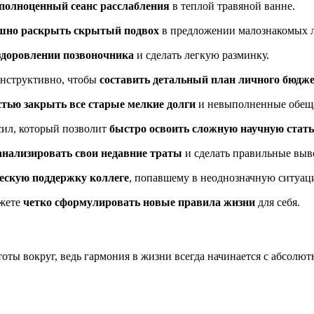
 полноценный сеанс расслабления
в теплой травяной ванне.
шно раскрыть скрытый подвох
в предложении малознакомых 
здоровлении позвоночника
и сделать легкую разминку.
онструктивно, чтобы
составить детальный план личного бюдж
тью закрыть все старые мелкие долги
и невыполненные обещ
сил, который позволит
быстро освоить сложную научную стат
анализировать свои недавние траты
и сделать правильные выв
ескую поддержку коллеге
, попавшему в неоднозначную ситуац
ожете
четко сформулировать новые правила жизни
для себя.
ты вокруг, ведь гармония в жизни всегда начинается с абсолютн