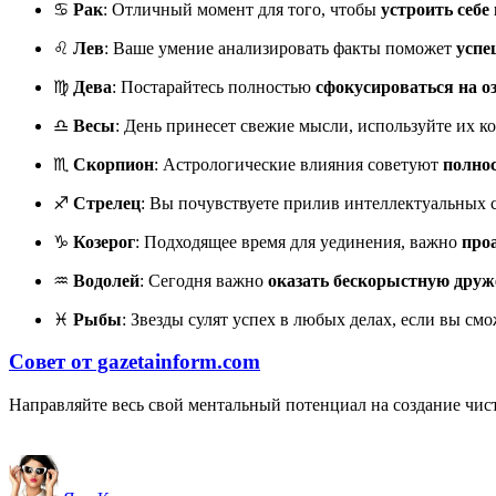
♋
Рак
: Отличный момент для того, чтобы
устроить себе
♌
Лев
: Ваше умение анализировать факты поможет
успе
♍
Дева
: Постарайтесь полностью
сфокусироваться на о
♎
Весы
: День принесет свежие мысли, используйте их к
♏
Скорпион
: Астрологические влияния советуют
полнос
♐
Стрелец
: Вы почувствуете прилив интеллектуальных 
♑
Козерог
: Подходящее время для уединения, важно
про
♒
Водолей
: Сегодня важно
оказать бескорыстную друж
♓
Рыбы
: Звезды сулят успех в любых делах, если вы см
Совет от gazetainform.com
Направляйте весь свой ментальный потенциал на создание чисто