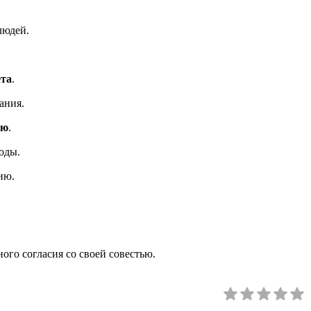
людей.
ета
.
ания.
ью
.
оды.
ию.
ого согласия со своей совестью.