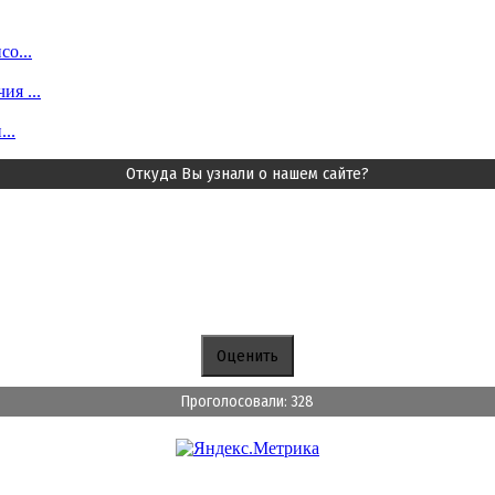
о...
я ...
..
Откуда Вы узнали о нашем сайте?
Проголосовали: 328