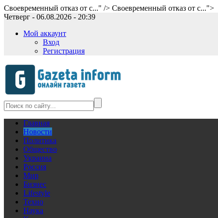
Своевременный отказ от с..." />
Своевременный отказ от с...">
Четверг - 06.08.2026 - 20:39
Мой аккаунт
Вход
Регистрация
Главная
Новости
Политика
Общество
Украина
Россия
Мир
Бизнес
Lifestyle
Техно
Наука