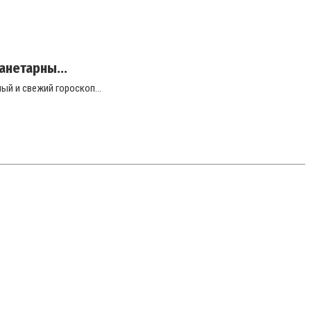
анетарны...
й и свежий гороскоп...