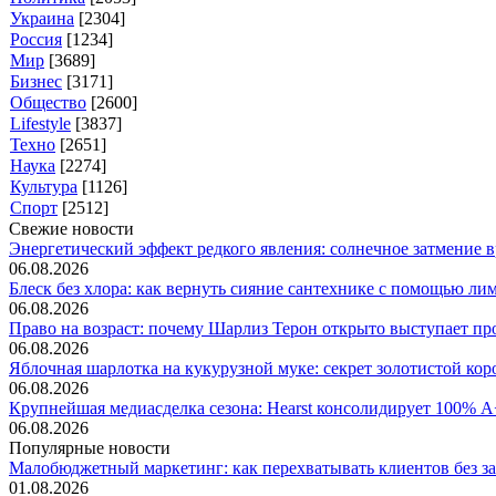
Украина
[2304]
Россия
[1234]
Мир
[3689]
Бизнес
[3171]
Общество
[2600]
Lifestyle
[3837]
Техно
[2651]
Наука
[2274]
Культура
[1126]
Спорт
[2512]
Свежие новости
Энергетический эффект редкого явления: солнечное затмение вр
06.08.2026
Блеск без хлора: как вернуть сияние сантехнике с помощью лим.
06.08.2026
Право на возраст: почему Шарлиз Терон открыто выступает прот
06.08.2026
Яблочная шарлотка на кукурузной муке: секрет золотистой коро
06.08.2026
Крупнейшая медиасделка сезона: Hearst консолидирует 100% A+
06.08.2026
Популярные новости
Малобюджетный маркетинг: как перехватывать клиентов без зат
01.08.2026