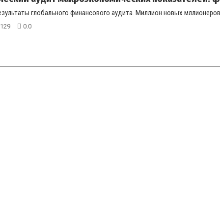
ультаты глобального финансового аудита. Миллион новых мллионеров за
129
0.0