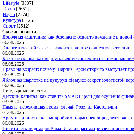
Lifestyle
[3837]
Техно
[2651]
Наука
[2274]
Культура
[1126]
Спорт
[2512]
Свежие новости
Дорожная адаптация: как безопасно освоить вождение в новой с
06.08.2026
Энергетический эффект редкого явления: солнечное затмение вр
06.08.2026
Блеск без хлора: как вернуть сияние сантехнике с помощью лим.
06.08.2026
Право на возраст: почему Шарлиз Терон открыто выступает прот
06.08.2026
Яблочная шарлотка на кукурузной муке: секрет золотистой коро
06.08.2026
Популярные новости
Детский капитал: как ставить SMART-цели для обучения финанс
03.08.2026
Память, пережившая время: случай Розетты Кастельяни
01.08.2026
Аромат личности: как микробиом подмышек определяет ваш за
06.08.2026
Политический демарш Рима: Италия рассматривает приостановк
01.08.2026