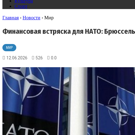
Культура
Спорт
Главная
›
Новости
›
Мир
Финансовая встряска для НАТО: Брюссель
МИР
12.06.2026
526
0.0