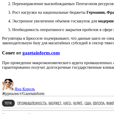
Перенаправление высвобождаемых Пентагоном ресурсов
Рост нагрузки на национальные бюджеты
Германии, Фр
Экстренное увеличение объемов госзакупок для
модерни
Необходимость оперативного закрытия пробелов в сфере
Регуляторы в Брюсселе подчеркивают, что данные шаги не озн
законодательную базу для масштабных субсидий в сектор тяже
Совет от
gazetainform.com
При проведении макроэкономического аудита промышленных а
гарантированно получат долгосрочные государственные влива
Яна Король
Журналист/Gazetainform
,
,
,
,
,
,
ТЕГИ:
ПРОМЫШЛЕННОСТЬ
БЮДЖЕТ
НАТО
АУДИТ
США
ЕВРОПА
МАК