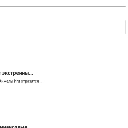
экстренны...
желы Игл отразятся ...
нансовые ...