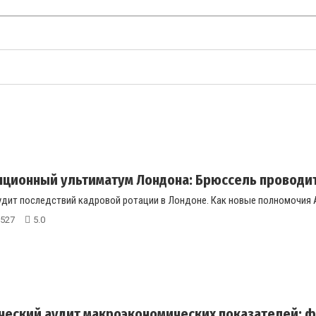
ционный ультиматум Лондона: Брюссель проводит 
дит последствий кадровой ротации в Лондоне. Как новые полномочия Ан
527
5.0
еский аудит макроэкономических показателей: фи