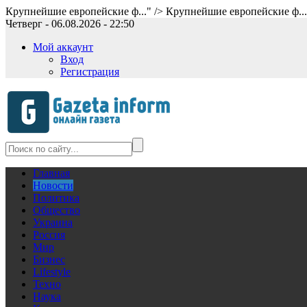
Крупнейшие европейские ф..." />
Крупнейшие европейские ф..
Четверг - 06.08.2026 - 22:50
Мой аккаунт
Вход
Регистрация
Главная
Новости
Политика
Общество
Украина
Россия
Мир
Бизнес
Lifestyle
Техно
Наука