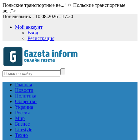
Польские транспортные ве..." />
Польские транспортные
ве...">
Понедельник - 10.08.2026 - 17:20
Мой аккаунт
Вход
Регистрация
Главная
Новости
Политика
Общество
Украина
Россия
Мир
Бизнес
Lifestyle
Техно