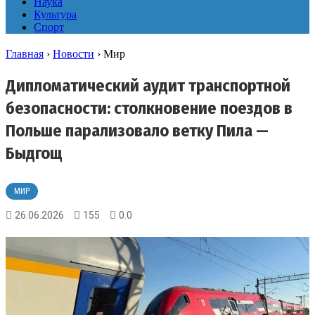
Наука
Культура
Спорт
Главная
›
Новости
›
Мир
Дипломатический аудит транспортной
безопасности: столкновение поездов в
Польше парализовало ветку Пила —
Быдгощ
МИР
26.06.2026
155
0.0