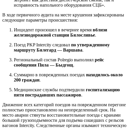
исправность напольного оборудования СЦБ».
В ходе первичного аудита на месте крушения зафиксированы
следующие параметры происшествия:
Инцидент произошел в вечернее время
вблизи
железнодорожной станции Бялосливье
.
Поезд PKP Intercity следовал
по утвержденному
маршруту Бялегард — Варшава
.
Региональный состав Polregio выполнял
рейс
сообщения Пила — Быдгощ
.
Суммарно в поврежденных поездах
находилось около
200 граждан
.
Медицинские службы подтвердили
госпитализацию
пяти пострадавших пассажиров
.
Движение всех категорий поездов на поврежденном перегоне
полностью приостановлено на неопределенный срок. На
место аварии стянуты восстановительные поезда с кранами
большой грузоподъемности для подъема сошедших с рельсов
вагонов Intercity. Следственные органы изымают техническую