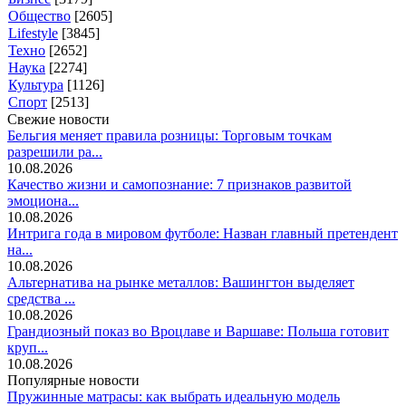
Общество
[2605]
Lifestyle
[3845]
Техно
[2652]
Наука
[2274]
Культура
[1126]
Спорт
[2513]
Свежие новости
Бельгия меняет правила розницы: Торговым точкам
разрешили ра...
10.08.2026
Качество жизни и самопознание: 7 признаков развитой
эмоциона...
10.08.2026
Интрига года в мировом футболе: Назван главный претендент
на...
10.08.2026
Альтернатива на рынке металлов: Вашингтон выделяет
средства ...
10.08.2026
Грандиозный показ во Вроцлаве и Варшаве: Польша готовит
круп...
10.08.2026
Популярные новости
Пружинные матрасы: как выбрать идеальную модель