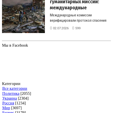
гуманитарных миссий:
международные
наблюдат...
Международные комиссии
верифицировали протокол спасения
ребенка через 6 дней после толчков.
02.07.2026
599
Как сраб...
Мы в Facebook
Категории
Все категории
Политика
[2055]
Украина
[2304]
Россия
[1234]
Мир
[3697]
Бизнес
[3179]