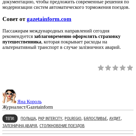
документацию, чтобы предложить современные решения по
модернизации систем автоматического торможения поездов.
Совет от
gazetainform.com
Пассажирам международных направлений сегодня
рекомендуется
заблаговременно оформлять страховку
путешественника
, которая покрывает расходы на
альтернативный транспорт в случае залізничних аварий.
Яна Король
Журналист/Gazetainform
,
,
,
,
,
ТЕГИ:
ПОЛЬША
PKP INTERCITY
POLREGIO
БЯЛОСЛИВЬЕ
АУДИТ
,
ЗАЛІЗНИЧНА АВАРІЯ
СТОЛКНОВЕНИЕ ПОЕЗДОВ