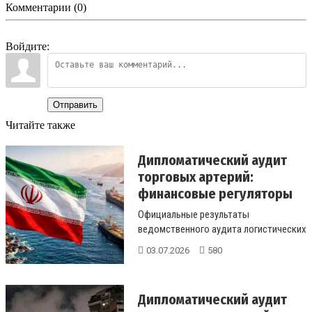
Комментарии (0)
Войдите:
Отправить
Читайте также
Дипломатический аудит
торговых артерий:
финансовые регуляторы
вер...
Официальные результаты
ведомственного аудита логистических
маршрутов. Почему страны Европы
03.07.2026
580
согласили...
Дипломатический аудит