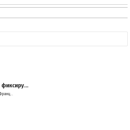
 фиксиру...
ранц...