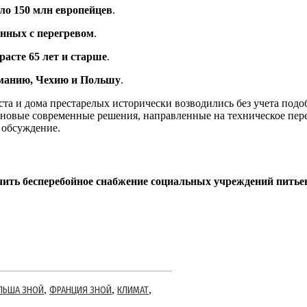
ло 150 млн европейцев
.
анных с перегревом
.
расте 65 лет и старше
.
манию, Чехию и Польшу
.
та и дома престарелых исторически возводились без учета под
т новые современные решения, направленные на техническое пе
 обсуждение.
чить бесперебойное снабжение социальных учреждений питье
,
,
,
ЛЬША ЗНОЙ
ФРАНЦИЯ ЗНОЙ
КЛИМАТ