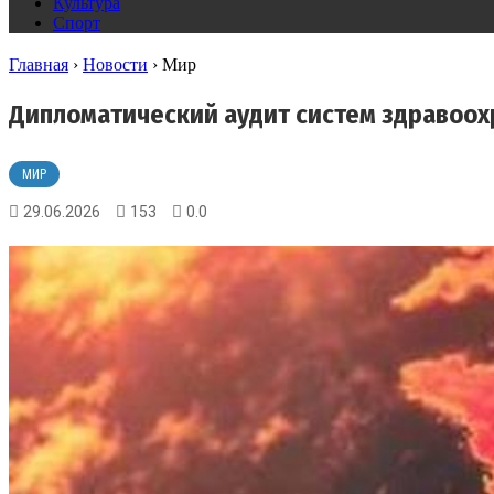
Культура
Спорт
Главная
›
Новости
›
Мир
Дипломатический аудит систем здравоохр
МИР
29.06.2026
153
0.0