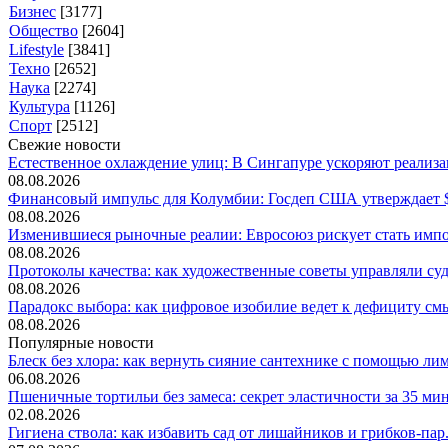
Бизнес
[3177]
Общество
[2604]
Lifestyle
[3841]
Техно
[2652]
Наука
[2274]
Культура
[1126]
Спорт
[2512]
Свежие новости
Естественное охлаждение улиц: В Сингапуре ускоряют реализац
08.08.2026
Финансовый импульс для Колумбии: Госдеп США утверждает $1
08.08.2026
Изменившиеся рыночные реалии: Евросоюз рискует стать импор
08.08.2026
Протоколы качества: как художественные советы управляли судь
08.08.2026
Парадокс выбора: как цифровое изобилие ведет к дефициту смы
08.08.2026
Популярные новости
Блеск без хлора: как вернуть сияние сантехнике с помощью лим.
06.08.2026
Пшеничные тортильи без замеса: секрет эластичности за 35 мин.
02.08.2026
Гигиена ствола: как избавить сад от лишайников и грибков-пар.