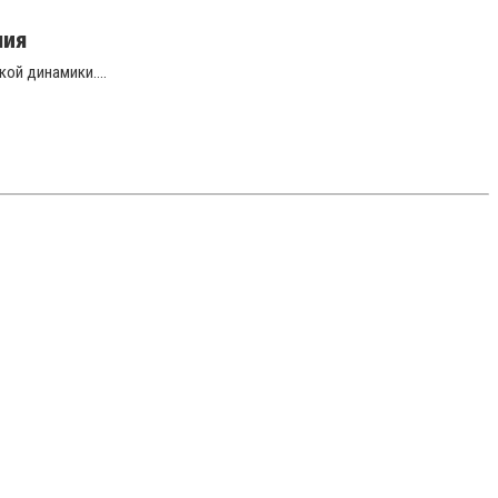
ния
ой динамики....