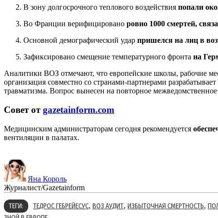
В зону долгосрочного теплового воздействия
попали око
Во Франции верифицировано
ровно 1000 смертей, связ
Основной демографический удар
пришелся на лиц в воз
Зафиксировано смещение температурного фронта
на Гер
Аналитики ВОЗ отмечают, что европейские школы, рабочие мес
организация совместно со странами-партнерами разрабатывае
травматизма. Вопрос вынесен на повторное межведомственное
Совет от
gazetainform.com
Медицинским администраторам сегодня рекомендуется
обеспе
вентиляции в палатах.
Яна Король
Журналист/Gazetainform
,
,
,
ТЕГИ:
ТЕДРОС ГЕБРЕЙЕСУС
ВОЗ АУДИТ
ИЗБЫТОЧНАЯ СМЕРТНОСТЬ
ПО
ЗНОЙ В ЕВРОПЕ