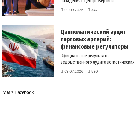
нападения в центре Берлина.
Подробности о нападении и
09.09.2025
347
расследован...
Дипломатический аудит
торговых артерий:
финансовые регуляторы
вер...
Официальные результаты
ведомственного аудита логистических
маршрутов. Почему страны Европы
03.07.2026
580
согласили...
Мы в Facebook