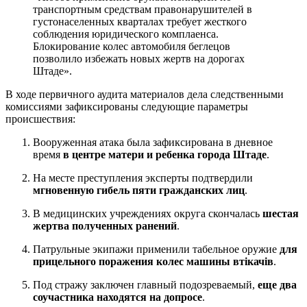
транспортным средствам правонарушителей в
густонаселенных кварталах требует жесткого
соблюдения юридического комплаенса.
Блокирование колес автомобиля беглецов
позволило избежать новых жертв на дорогах
Штаде».
В ходе первичного аудита материалов дела следственными
комиссиями зафиксированы следующие параметры
происшествия:
Вооруженная атака была зафиксирована в дневное
время
в центре матери и ребенка города Штаде
.
На месте преступления эксперты подтвердили
мгновенную гибель пяти гражданских лиц
.
В медицинских учреждениях округа скончалась
шестая
жертва полученных ранений
.
Патрульные экипажи применили табельное оружие
для
прицельного поражения колес машины втікачів
.
Под стражу заключен главный подозреваемый,
еще два
соучастника находятся на допросе
.