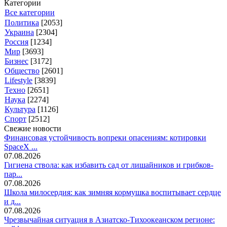
Категории
Все категории
Политика
[2053]
Украина
[2304]
Россия
[1234]
Мир
[3693]
Бизнес
[3172]
Общество
[2601]
Lifestyle
[3839]
Техно
[2651]
Наука
[2274]
Культура
[1126]
Спорт
[2512]
Свежие новости
Финансовая устойчивость вопреки опасениям: котировки
SpaceX ...
07.08.2026
Гигиена ствола: как избавить сад от лишайников и грибков-
пар...
07.08.2026
Школа милосердия: как зимняя кормушка воспитывает сердце
и д...
07.08.2026
Чрезвычайная ситуация в Азиатско-Тихоокеанском регионе: