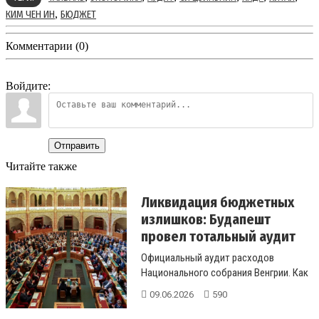
,
КИМ ЧЕН ИН
БЮДЖЕТ
Комментарии (0)
Войдите:
Отправить
Читайте также
Ликвидация бюджетных
излишков: Будапешт
провел тотальный аудит
ра...
Официальный аудит расходов
Национального собрания Венгрии. Как
закон об изменении коэффициентов
09.06.2026
590
начи...