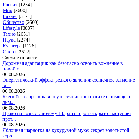
Россия
[1234]
Мир
[3690]
Бизнес
[3171]
Общество
[2600]
Lifestyle
[3837]
Техно
[2651]
Наука
[2274]
Культура
[1126]
Спорт
[2512]
Свежие новости
Дорожная адаптация: как безопасно освоить вождение в
новой с...
06.08.2026
Энергетический эффект редкого явления: солнечное затмение
вр...
06.08.2026
Блеск без хлора: как вернуть сияние сантехнике с помощью
лим...
06.08.2026
Право на возраст: почему Шарлиз Терон открыто выступает
прот...
06.08.2026
Яблочная шарлотка на кукурузной муке: секрет золотистой
коро...