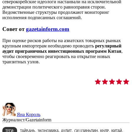
северокорейские идеологи настаивали на исключительной
демонстрации политического равноправия сторон.
Ведомственные структуры продолжают мониторинг
исполнения подписанных соглашений.
Совет от
gazetainform.com
При оценке рисков работы на азиатских товарных рынках
крупным импортерам необходимо проводить
регулярный
аудит приграничных инвестиционных программ Китая
,
чтобы своевременно реагировать на открытие новых
транзитных узлов.
Яна Король
Журналист/Gazetainform
,
,
,
,
,
,
ТЕГИ:
ТАЙВАНЬ
ЭКОНОМИКА
АУДИТ
СИ ЦЗИНЬПИН
КНДР
КИТАЙ