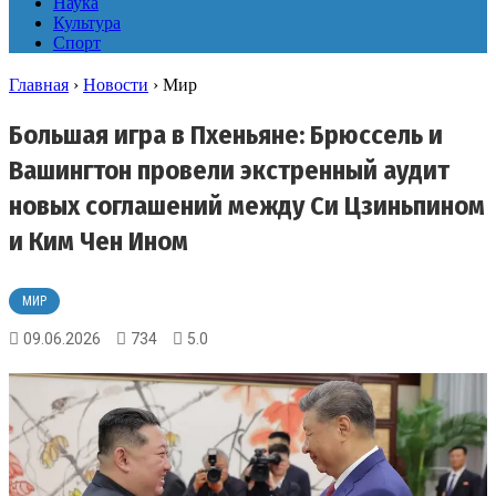
Наука
Культура
Спорт
Главная
›
Новости
›
Мир
Большая игра в Пхеньяне: Брюссель и
Вашингтон провели экстренный аудит
новых соглашений между Си Цзиньпином
и Ким Чен Ином
МИР
09.06.2026
734
5.0