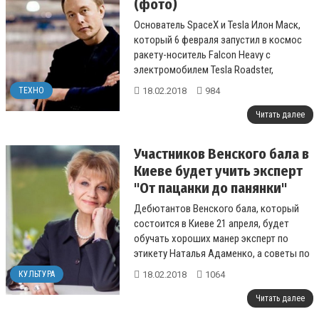
(фото)
Основатель SpaceX и Tesla Илон Маск,
который 6 февраля запустил в космос
ракету-носитель Falcon Heavy с
электромобилем Tesla Roadster,
оказался ценителем космической саги
18.02.2018
984
ТЕХНО
"Зве...
Читать далее
Участников Венского бала в
Киеве будет учить эксперт
"От пацанки до панянки"
Дебютантов Венского бала, который
состоится в Киеве 21 апреля, будет
обучать хороших манер эксперт по
этикету Наталья Адаменко, а советы по
созданию образа даст известная
18.02.2018
1064
КУЛЬТУРА
украинска...
Читать далее