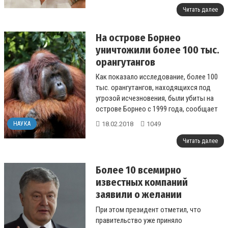
Читать далее
На острове Борнео
уничтожили более 100 тыс.
орангутангов
Как показало исследование, более 100
тыс. орангутангов, находящихся под
угрозой исчезновения, были убиты на
острове Борнео с 1999 года, сообщает
ВВС....
18.02.2018
1049
НАУКА
Читать далее
Более 10 всемирно
известных компаний
заявили о желании
участвовать в управлении
При этом президент отметил, что
ГТС Украины, – Порошенко
правительство уже приняло