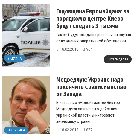
Годовщина Евромайдана: за
порядком в центре Киева
будут следить 3 тысячи
полицейских
Также будут созданы резервы на случай
осложнения оперативной обстановки...
18.02.2018
964
УКРАИНА
Читать далее
Медведчук: Украине надо
покончить с зависимостью
от Запада
В интервью «Новой газете» Виктор
Медведчук заявил, что действия
украинской власти уничтожают
экономику страны...
18.02.2018
877
ПОЛИТИКА