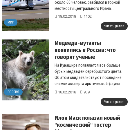
около 60 человек, разбился в горной
местности центрального Ирана....
18.02.2018
1102
МИР
Читать далее
Медведи-мутанты
появились в России: что
говорят ученые
На Кунашире появляется все больше
бурых медведей серебристого цвета.
Об этом свидетельствуют последние
снимки эксперта арктической фауны
Виктора Никифорова....
18.02.2018
939
РОССИЯ
Читать далее
Илон Маск показал новый
"космический" тостер