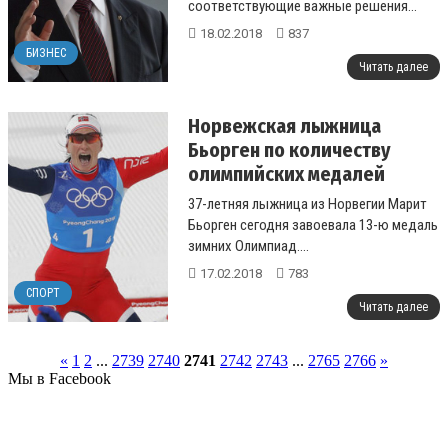
соответствующие важные решения...
18.02.2018
837
БИЗНЕС
Читать далее
Норвежская лыжница
Бьорген по количеству
олимпийских медалей
сравнялась с рекордсменом
37-летняя лыжница из Норвегии Марит
Бьорндаленом
Бьорген сегодня завоевала 13-ю медаль
зимних Олимпиад....
17.02.2018
783
СПОРТ
Читать далее
«
1
2
...
2739
2740
2741
2742
2743
...
2765
2766
»
Мы в Facebook