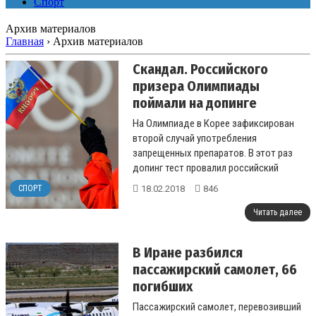
Спорт
Архив материалов
Главная
›
Архив материалов
Скандал. Российского
призера Олимпиады
поймали на допинге
На Олимпиаде в Корее зафиксирован
второй случай употребления
запрещенных препаратов. В этот раз
допинг тест провалил российский
керлингист Александр Крушельницкий. В
18.02.2018
846
СПОРТ
его организме ...
Читать далее
В Иране разбился
пассажирский самолет, 66
погибших
Пассажирский самолет, перевозивший