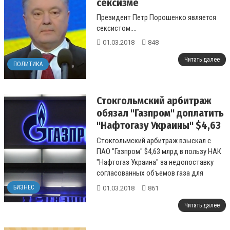
сексизме
Президент Петр Порошенко является
сексистом....
01.03.2018
848
Читать далее
ПОЛИТИКА
Стокгольмский арбитраж
обязал "Газпром" доплатить
"Нафтогазу Украины" $4,63
млрд
Стокгольмский арбитраж взыскал с
ПАО "Газпром" $4,63 млрд в пользу НАК
"Нафтогаз Украина" за недопоставку
согласованных объемов газа для
транзита....
БИЗНЕС
01.03.2018
861
Читать далее