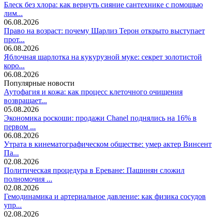
Блеск без хлора: как вернуть сияние сантехнике с помощью
лим...
06.08.2026
Право на возраст: почему Шарлиз Терон открыто выступает
прот...
06.08.2026
Яблочная шарлотка на кукурузной муке: секрет золотистой
коро...
06.08.2026
Популярные новости
Аутофагия и кожа: как процесс клеточного очищения
возвращает...
05.08.2026
Экономика роскоши: продажи Chanel поднялись на 16% в
первом ...
06.08.2026
Утрата в кинематографическом обществе: умер актер Винсент
Па...
02.08.2026
Политическая процедура в Ереване: Пашинян сложил
полномочия ...
02.08.2026
Гемодинамика и артериальное давление: как физика сосудов
упр...
02.08.2026