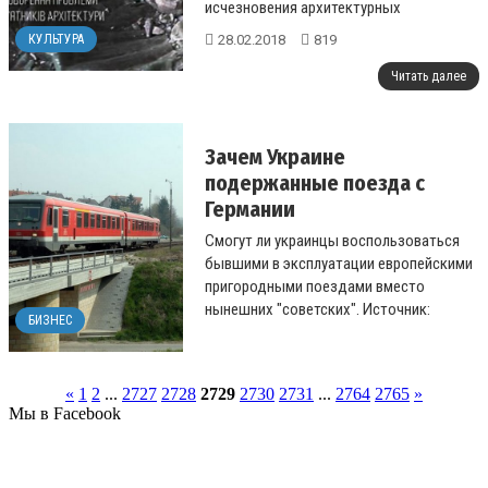
исчезновения архитектурных
памятников в Украине состоятся в Киеве
28.02.2018
819
КУЛЬТУРА
28...
Читать далее
Зачем Украине
подержанные поезда с
Германии
Смогут ли украинцы воспользоваться
бывшими в эксплуатации европейскими
пригородными поездами вместо
нынешних "советских". Источник:
БИЗНЕС
https://biz.censor.net.ua/r3052004
28.02.2018
868
Читать далее
«
1
2
...
2727
2728
2729
2730
2731
...
2764
2765
»
Мы в Facebook