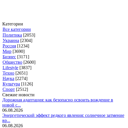
Категории
Все категории
Политика
[2053]
Украина
[2304]
Россия
[1234]
Мир
[3690]
Бизнес
[3171]
Общество
[2600]
Lifestyle
[3837]
Техно
[2651]
Наука
[2274]
Культура
[1126]
Спорт
[2512]
Свежие новости
Дорожная адаптация: как безопасно освоить вождение в
новой с...
06.08.2026
Энергетический эффект редкого явления: солнечное затмение
вр...
06.08.2026