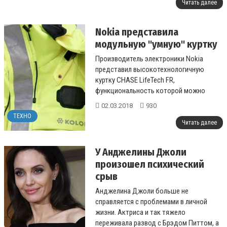
Читать далее
Nokia представила
модульную "умную" куртку
Производитель электроники Nokia
представил высокотехнологичную
куртку CHASE LifeTech FR,
функциональность которой можно
настраивать за счет сменяемых
02.03.2018
930
модулей. Концепт, показанный н...
ТЕХНО
Читать далее
У Анджелины Джоли
произошел психический
срыв
Анджелина Джоли больше не
справляется с проблемами в личной
жизни. Актриса и так тяжело
переживала развод с Брэдом Питтом, а