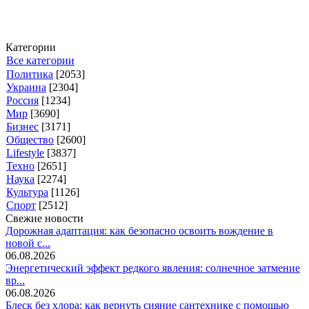
Категории
Все категории
Политика
[2053]
Украина
[2304]
Россия
[1234]
Мир
[3690]
Бизнес
[3171]
Общество
[2600]
Lifestyle
[3837]
Техно
[2651]
Наука
[2274]
Культура
[1126]
Спорт
[2512]
Свежие новости
Дорожная адаптация: как безопасно освоить вождение в
новой с...
06.08.2026
Энергетический эффект редкого явления: солнечное затмение
вр...
06.08.2026
Блеск без хлора: как вернуть сияние сантехнике с помощью