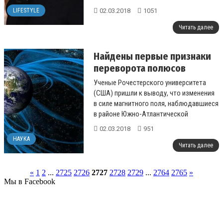
теперь еще весь мир обсуждает, что ее
02.03.2018
1051
LIFESTYLE
бывший муж решил ...
Читать далее
Найдены первые признаки
переворота полюсов
Ученые Рочестерского университета
(США) пришли к выводу, что изменения
в силе магнитного поля, наблюдавшиеся
в районе Южно-Атлантической
аномалии, могут предвещать скорый
02.03.2018
951
переворот...
НАУКА
Читать далее
«
1
2
...
2725
2726
2727
2728
2729
...
2764
2765
»
Мы в Facebook