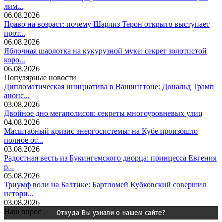
лим...
06.08.2026
Право на возраст: почему Шарлиз Терон открыто выступает
прот...
06.08.2026
Яблочная шарлотка на кукурузной муке: секрет золотистой
коро...
06.08.2026
Популярные новости
Дипломатическая инициатива в Вашингтоне: Дональд Трамп
анонс...
03.08.2026
Двойное дно мегаполисов: секреты многоуровневых улиц
04.08.2026
Масштабный кризис энергосистемы: на Кубе произошло
полное от...
03.08.2026
Радостная весть из Букингемского дворца: принцесса Евгения
р...
05.08.2026
Триумф воли на Балтике: Бартломей Кубковский совершил
истори...
03.08.2026
Наш опрос
Откуда Вы узнали о нашем сайте?