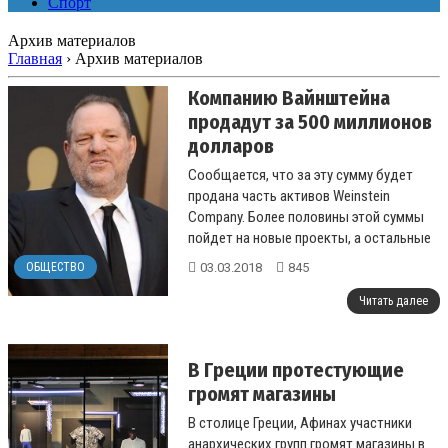
Спорт
Архив материалов
Главная
›
Архив материалов
Компанию Вайнштейна
продадут за 500 миллионов
долларов
Сообщается, что за эту сумму будет
продана часть активов Weinstein
Company. Более половины этой суммы
пойдет на новые проекты, а остальные
деньги покроют долги компании....
03.03.2018
845
ОБЩЕСТВО
Читать далее
В Греции протестующие
громят магазины
В столице Греции, Афинах участники
анархических групп громят магазины в