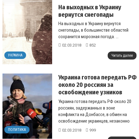
На выходных в Украину
вернутся снегопады
На выходных в Украину вернутся
снегопады, в большинстве областей
сохранится морозная погода. ...
02.03.2018
852
УКРАИНА
Читать далее
Украина готова передать РФ
около 20 россиян за
освобождение узников
Кремля
Украина готова передать РФ около 20
россиян, задержанных в зоне
конфликта на Донбассе, в обмен на
освобождение украинцев, незаконно
удерживаемых на территории России....
ПОЛИТИКА
02.03.2018
999