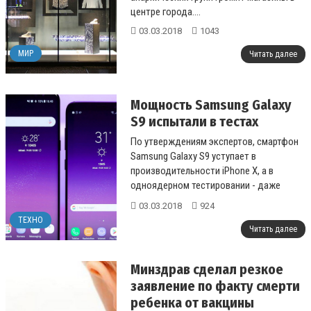
центре города....
03.03.2018
1043
МИР
Читать далее
Мощность Samsung Galaxy
S9 испытали в тестах
По утверждениям экспертов, смартфон
Samsung Galaxy S9 уступает в
производительности iPhone X, а в
одноядерном тестировании - даже
iPhone 7....
03.03.2018
924
ТЕХНО
Читать далее
Минздрав сделал резкое
заявление по факту смерти
ребенка от вакцины