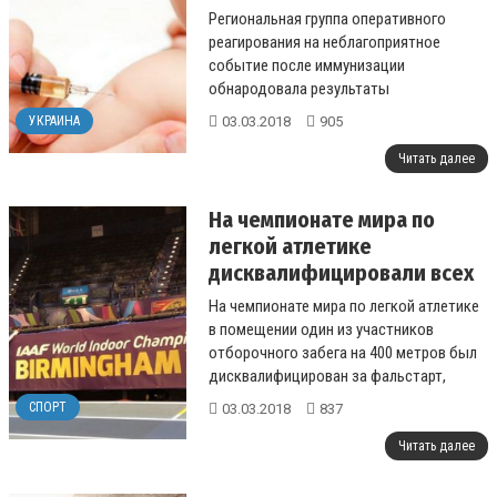
Региональная группа оперативного
реагирования на неблагоприятное
событие после иммунизации
обнародовала результаты
расследования смерти ребенка в
03.03.2018
905
УКРАИНА
Сумской области. ...
Читать далее
На чемпионате мира по
легкой атлетике
дисквалифицировали всех
участников забега на 400
На чемпионате мира по легкой атлетике
метров
в помещении один из участников
отборочного забега на 400 метров был
дисквалифицирован за фальстарт,
остальные – за выход за пределы бего...
СПОРТ
03.03.2018
837
Читать далее