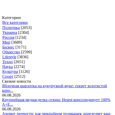
Категории
Все категории
Политика
[2053]
Украина
[2304]
Россия
[1234]
Мир
[3689]
Бизнес
[3171]
Общество
[2599]
Lifestyle
[3836]
Техно
[2651]
Наука
[2274]
Культура
[1126]
Спорт
[2512]
Свежие новости
Яблочная шарлотка на кукурузной муке: секрет золотистой
коро...
06.08.2026
Крупнейшая медиасделка сезона: Hearst консолидирует 100%
A+E...
06.08.2026
Аромат личности: как микробиом подмышек определяет ваш