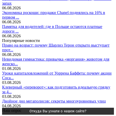
запах
06.08.2026
Экономика роскоши: продажи Chanel поднялись на 16% в
первом ...
06.08.2026
Памятка для водителей: где в Польше остаются платные
дороги ...
06.08.2026
Популярные новости
Право на возраст: почему Шарлиз Терон открыто выступает
прот...
06.08.2026
Невидимая гимнастика: привычка «моргания» животом для
женско...
01.08.2026
Уроки капиталовложений от Уоррена Баффета: почему акции
Coca...
03.08.2026
Клеверный «переворот»: как подготовить идеальную грядку
за 4...
03.08.2026
Двойное дно мегаполисов: секреты многоуровневых улиц
04.08.2026
Наш опрос
Откуда Вы узнали о нашем сайте?