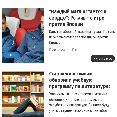
"Каждый матч остается в
сердце": Ротань - о игре
против Японии
Капитан сборной Украины Руслан Ротань
прокомментировал поединок против
Японии....
28.03.2018
811
СПОРТ
Читать далее
Старшеклассникам
обновили учебную
программу по литературе:
Льва Толстого заменят
Ученикам 10-11-х классов в Украине
Пауло Коэльо
обновили учебные программы по
зарубежной литературе. За ними будут
учить старшеклассников с сентября
этого года....