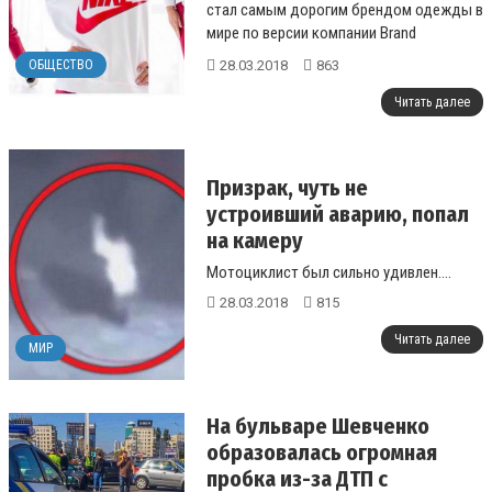
стал самым дорогим брендом одежды в
мире по версии компании Brand
Finance. ...
28.03.2018
863
ОБЩЕСТВО
Читать далее
Призрак, чуть не
устроивший аварию, попал
на камеру
Мотоциклист был сильно удивлен....
28.03.2018
815
Читать далее
МИР
На бульваре Шевченко
образовалась огромная
пробка из-за ДТП с