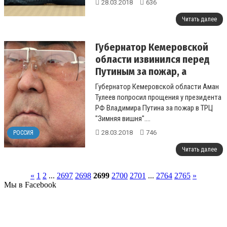
28.03.2018
636
Читать далее
Губернатор Кемеровской
области извинился перед
Путиным за пожар, а
родственников погибших
Губернатор Кемеровской области Аман
назвал "вороньем"
Тулеев попросил прощения у президента
РФ Владимира Путина за пожар в ТРЦ
"Зимняя вишня"....
28.03.2018
746
РОССИЯ
Читать далее
«
1
2
...
2697
2698
2699
2700
2701
...
2764
2765
»
Мы в Facebook