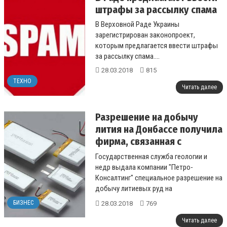
штрафы за рассылку спама
В Верховной Раде Украины
зарегистрирован законопроект,
которым предлагается ввести штрафы
за рассылку спама....
28.03.2018
815
ТЕХНО
Читать далее
Разрешение на добычу
лития на Донбассе получила
фирма, связанная с
окружением Кононенко
Государственная служба геологии и
недр выдала компании "Петро-
Консалтинг" специальное разрешение на
добычу литиевых руд на
Шевченковском месторождении лития,
БИЗНЕС
28.03.2018
769
расположенно...
Читать далее