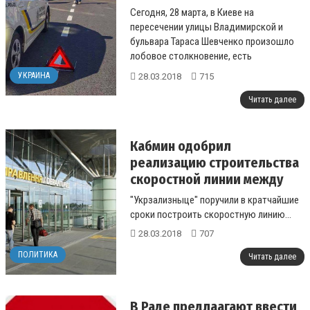
пострадавшими
Сегодня, 28 марта, в Киеве на
пересечении улицы Владимирской и
бульвара Тараса Шевченко произошло
лобовое столкновение, есть
пострадавшие. Об этом сообщает
УКРАИНА
28.03.2018
715
dtp.kiev.ua....
Читать далее
Кабмин одобрил
реализацию строительства
скоростной линии между
Киевом и "Борисполем"
"Укрзализныце" поручили в кратчайшие
сроки построить скоростную линию...
28.03.2018
707
ПОЛИТИКА
Читать далее
В Раде предлаагают ввести