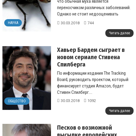
что обычная муха является
переносчиком различных заболеваний.
Однако не стоит недооценивать
опасность крох, которые способны
30.03.2018
744
НАУКА
даже убить человека, ...
Читать далее
Хавьер Бардем сыграет в
новом сериале Стивена
Спилберга
По информации издания The Tracking
Board, руководить проектом, который
финансирует студия Amazon, будет
Стивен Спилберг....
30.03.2018
1092
ОБЩЕСТВО
Читать далее
Песков о возможной
высылке европейских