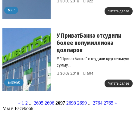
30.03.2018
922
МИР
Читать далее
У ПриватБанка отсудили
более полумиллиона
долларов
У "ПриватБанка" отсудили кругленькую
сумму....
30.03.2018
694
БИЗНЕС
Читать далее
«
1
2
...
2695
2696
2697
2698
2699
...
2764
2765
»
Мы в Facebook