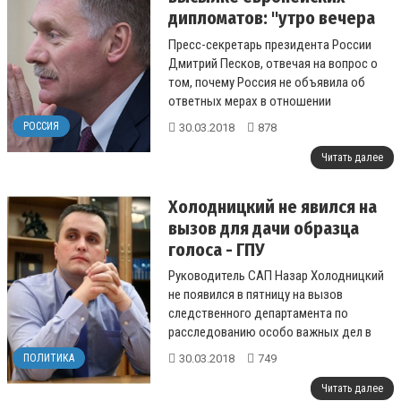
дипломатов: "утро вечера
мудренее"
Пресс-секретарь президента России
Дмитрий Песков, отвечая на вопрос о
том, почему Россия не объявила об
ответных мерах в отношении
европейских дипломатов вместе с
РОССИЯ
30.03.2018
878
аналогичными мера...
Читать далее
Холодницкий не явился на
вызов для дачи образца
голоса - ГПУ
Руководитель САП Назар Холодницкий
не появился в пятницу на вызов
следственного департамента по
расследованию особо важных дел в
сфере экономики ГПУ для
30.03.2018
749
ПОЛИТИКА
предоставления образцов сво...
Читать далее