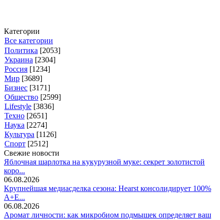
Категории
Все категории
Политика
[2053]
Украина
[2304]
Россия
[1234]
Мир
[3689]
Бизнес
[3171]
Общество
[2599]
Lifestyle
[3836]
Техно
[2651]
Наука
[2274]
Культура
[1126]
Спорт
[2512]
Свежие новости
Яблочная шарлотка на кукурузной муке: секрет золотистой
коро...
06.08.2026
Крупнейшая медиасделка сезона: Hearst консолидирует 100%
A+E...
06.08.2026
Аромат личности: как микробиом подмышек определяет ваш