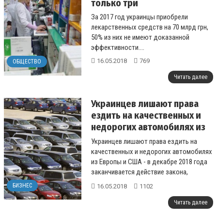
только три
За 2017 год украинцы приобрели
лекарственных средств на 70 млрд грн,
50% из них не имеют доказанной
эффективности....
16.05.2018
769
ОБЩЕСТВО
Читать далее
Украинцев лишают права
ездить на качественных и
недорогих автомобилях из
Европы и США
Украинцев лишают права ездить на
качественных и недорогих автомобилях
из Европы и США - в декабре 2018 года
заканчивается действие закона,
который устанавливает льготные
БИЗНЕС
16.05.2018
1102
ставки акц...
Читать далее