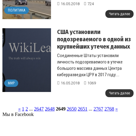
16.05.2018
724
ПОЛИТИКА
Читать далее
США установили
подозреваемого в одной из
крупнейших утечек данных
в истории ЦРУ
Соединенные Штаты установили
личность подозреваемого в утечке
большого массива данных Центра
киберразведки ЦРУ в 2017 году....
16.05.2018
1069
МИР
Читать далее
«
1
2
...
2647
2648
2649
2650
2651
...
2767
2768
»
Мы в Facebook