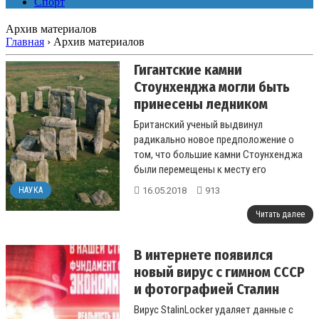
Спорт
Архив материалов
Главная
›
Архив материалов
Гигантские камни
Стоунхенджа могли быть
принесены ледником
Британский ученый выдвинул
радикально новое предположение о
том, что большие камни Стоунхенджа
были перемещены к месту его
строительства ледником....
16.05.2018
913
НАУКА
Читать далее
В интернете появился
новый вирус с гимном СССР
и фотографией Сталин
Вирус StalinLocker удаляет данные с