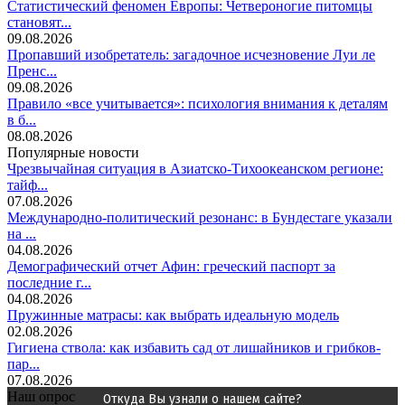
Статистический феномен Европы: Четвероногие питомцы
становят...
09.08.2026
Пропавший изобретатель: загадочное исчезновение Луи ле
Пренс...
09.08.2026
Правило «все учитывается»: психология внимания к деталям
в б...
08.08.2026
Популярные новости
Чрезвычайная ситуация в Азиатско-Тихоокеанском регионе:
тайф...
07.08.2026
Международно-политический резонанс: в Бундестаге указали
на ...
04.08.2026
Демографический отчет Афин: греческий паспорт за
последние г...
04.08.2026
Пружинные матрасы: как выбрать идеальную модель
02.08.2026
Гигиена ствола: как избавить сад от лишайников и грибков-
пар...
07.08.2026
Наш опрос
Откуда Вы узнали о нашем сайте?