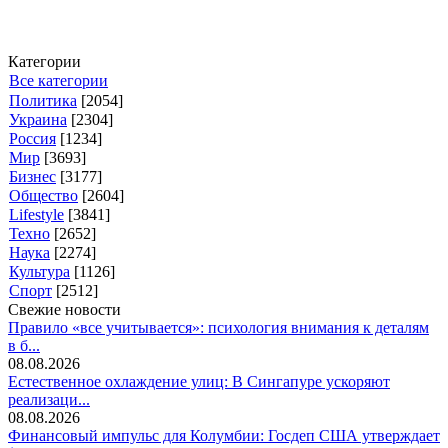
Категории
Все категории
Политика
[2054]
Украина
[2304]
Россия
[1234]
Мир
[3693]
Бизнес
[3177]
Общество
[2604]
Lifestyle
[3841]
Техно
[2652]
Наука
[2274]
Культура
[1126]
Спорт
[2512]
Свежие новости
Правило «все учитывается»: психология внимания к деталям
в б...
08.08.2026
Естественное охлаждение улиц: В Сингапуре ускоряют
реализаци...
08.08.2026
Финансовый импульс для Колумбии: Госдеп США утверждает