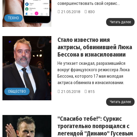
совершенствовать свой сервис...
21.05.2018
830
ТЕХНО
Читать далее
Стало известно имя
актрисы, обвинившей Люка
Бессона в изнасиловании
Не утихает скандал, разразившийся
вокруг французского режиссера Люка
Бессона, которого 17 мая молодая
актриса обвинила в изнасиловании.
Теперь стало известно имя якобы
21.05.2018
815
ОБЩЕСТВО
пострадавшей...
Читать далее
"Спасибо тебе!": Суркис
трогательно попрощался с
легендой "Динамо" Гусевым