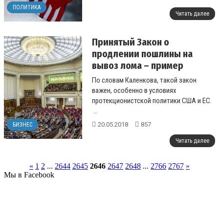
ПОЛИТИКА
Читать далее
Принятый Закон о
продлении пошлины на
вывоз лома – пример
грамотной политики
По словам Каленкова, такой закон
государства - экперты
важен, особенно в условиях
протекционистской политики США и ЕС.
...
20.05.2018
857
БИЗНЕС
Читать далее
«
1
2
...
2644
2645
2646
2647
2648
...
2766
2767
»
Мы в Facebook