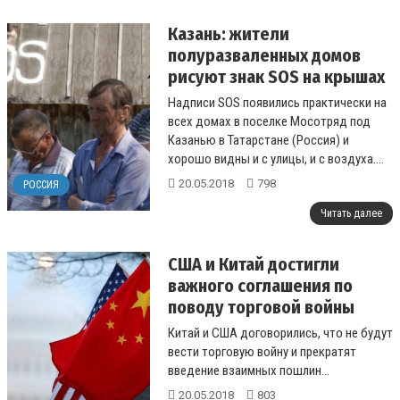
Казань: жители
полуразваленных домов
рисуют знак SOS на крышах
Надписи SOS появились практически на
всех домах в поселке Мосотряд под
Казанью в Татарстане (Россия) и
хорошо видны и с улицы, и с воздуха....
20.05.2018
798
РОССИЯ
Читать далее
США и Китай достигли
важного соглашения по
поводу торговой войны
Китай и США договорились, что не будут
вести торговую войну и прекратят
введение взаимных пошлин...
20.05.2018
803