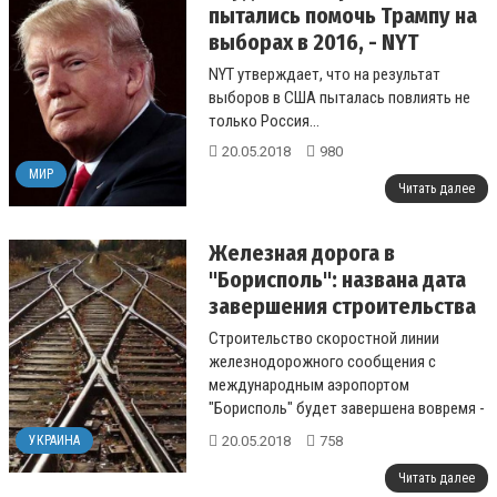
пытались помочь Трампу на
выборах в 2016, - NYT
NYT утверждает, что на результат
выборов в США пыталась повлиять не
только Россия...
20.05.2018
980
МИР
Читать далее
Железная дорога в
"Борисполь": названа дата
завершения строительства
Строительство скоростной линии
железнодорожного сообщения с
международным аэропортом
"Борисполь" будет завершена вовремя -
в ранее согласованный срок....
20.05.2018
758
УКРАИНА
Читать далее