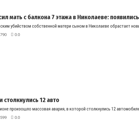
ил мать с балкона 7 этажа в Николаеве: появилис
рским убийством собственной матери сыном в Николаеве обрастает нов
790
0.0
и столкнулись 12 авто
ионе произошло массовая авария, в которой столкнулись 12 автомобилей
599
0.0