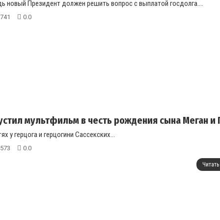
дь новый Президент должен решить вопрос с выплатой госдолга....
741
0.0
устил мультфильм в честь рождения сына Меган и 
ях у герцога и герцогини Сассекских...
573
0.0
Читать