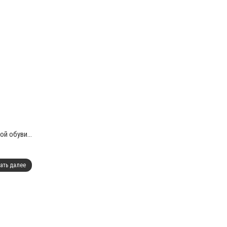
й обуви...
ать далее