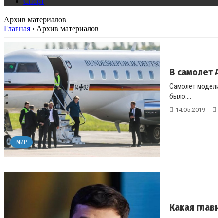
Спорт
Архив материалов
Главная
›
Архив материалов
В самолет 
Самолет модели 
было....
14.05.2019
МИР
Какая глав