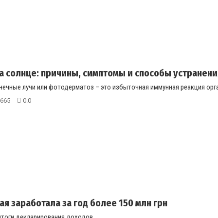
а солнце: причины, симптомы и способы устранени
нечные лучи или фотодерматоз – это избыточная иммунная реакция орган
665
0.0
я заработала за год более 150 млн грн
тоги декларирования доходов...