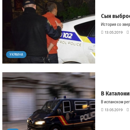
Сын выброс
История со зве
13.05.2019
УКРАИНА
В Каталони
В испанском рег
13.05.2019